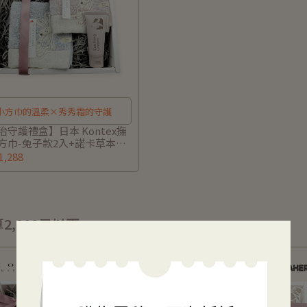
小方巾的溫柔×秀秀霜的守護
治守護禮盒】日本 Kontex撫
方巾-兔子款2入+諾卡草本秀
40g (附小卡和提袋)
,288
2,000元以下