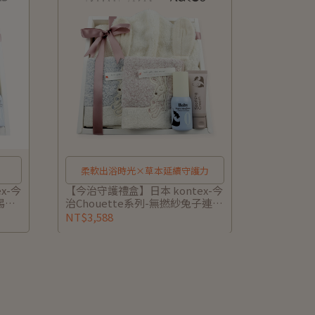
柔軟出浴時光×草本延續守護力
x-今
【今治守護禮盒】日本 kontex-今
踢被
治Chouette系列-無撚紗兔子連帽
護組
浴巾*1+小方巾*1+諾卡草本寶寶
NT$3,588
卡可代
防蚊.修護組60ml/40g (附禮盒/提
袋/小卡可代寫)