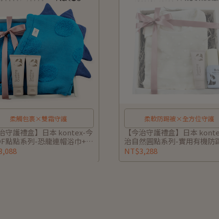
柔觸包裹×雙霜守護
柔軟防踢被×全方位守護
治守護禮盒】日本 kontex-今
【今治守護禮盒】日本 konte
OF點點系列-恐龍連帽浴巾+諾
治自然圓點系列-實用有機防
本寶寶秀秀霜40g*2 (附禮盒/
(米色)+諾卡草本寶寶防蚊.修
,088
NT$3,288
/小卡可代寫)
60ml/40g (附禮盒/提袋/小
寫)