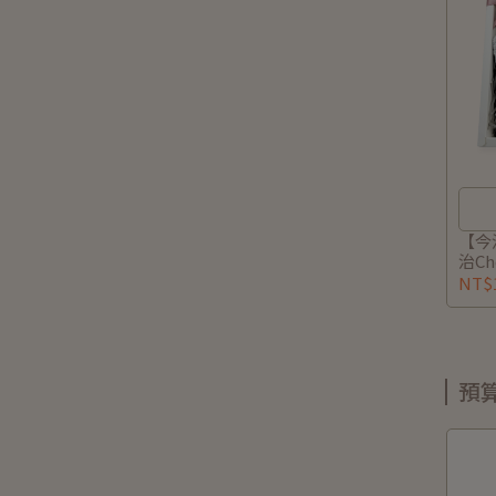
【今
治C
口水
NT$1
秀霜
寫)
預算