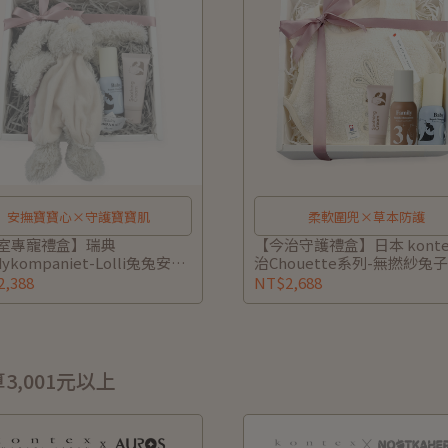
安撫寶寶心×守護寶寶肌
柔軟圍兜×草本防護
室專寵禮盒】瑞典
【今治守護禮盒】日本 konte
dykompaniet-Lolli兔兔安撫
治Chouette系列-無撚紗兔
褐)(獨家)+諾卡草本寶寶防蚊.
+諾卡草本寶寶防蚊噴霧60ml
,388
NT$2,688
60ml/40g (附禮盒/提袋/小
卡草本防蚊蟲噴霧80ml+諾
代寫)
秀秀霜40g (附禮盒/提袋/可
牌小卡可代寫)
3,001元以上