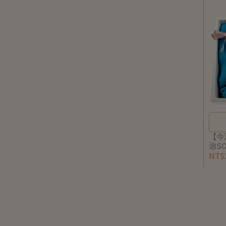
【今
治S
卡草
NT$3
提袋