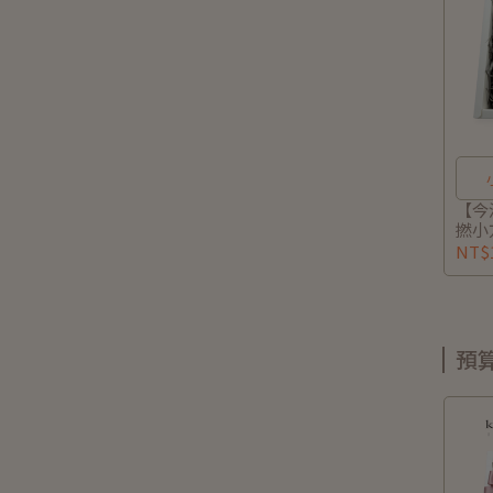
【今
撚小
秀霜
NT$1
預算