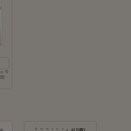
x-今
子圍兜
+諾
卡草本
愛品