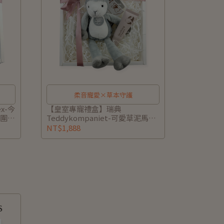
柔音寵愛×草本守護
x-今
【皇室專寵禮盒】瑞典
子圍兜
Teddykompaniet-可愛草泥馬音
(附
樂拉鈴(獨家)+諾卡草本寶寶秀秀
NT$1,888
寫)
霜40g (附禮盒/提袋/小卡可代寫)