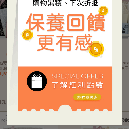
純淨織品×草本呵護
無撚柔觸×天然防護
治守護禮盒】日本 kontex-今
【今治守護禮盒】日本 konte
houette系列-無撚紗兔子圍兜
治Chouette系列-無撚紗兔
巾+小方巾+諾卡草本寶寶秀
+諾卡草本寶寶防蚊噴霧60ml 
,688
NT$1,688
40g (附禮盒/提袋/小卡可代
禮盒/提袋/可愛品牌小卡可代
3,000元以下