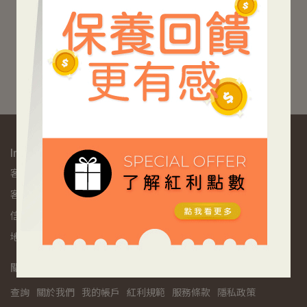
榮獲國家新創獎~ 光淨化抗
菌口罩
【AUROS光子天使】光觸
媒抗菌立體口罩10入/盒
NT$450
加入購物車
Informations
客服專線：02-2581-8867
客服時間：9:00am - 6:00pm
信箱：service@auros.com.tw
地址：104003台北市中山區長安東路一段21號9樓
關於我們
查詢
關於我們
我的帳戶
紅利規範
服務條款
隱私政策