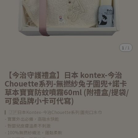
1
/
1
【今治守護禮盒】日本 kontex-今治
Chouette系列-無撚紗兔子圍兜+諾卡
草本寶寶防蚊噴霧60ml (附禮盒/提袋/
可愛品牌小卡可代寫)
▎🇯🇵日本Kontex-今治Chouette系列 圍兜口水巾
- 寶寶外出必備，高吸水快乾
- 對嬰兒皮膚溫柔不刺激
- 100%無撚紗織法，蓬鬆柔軟