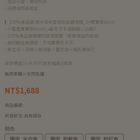
- 造型可愛，實用性高
- 送禮自用兩相宜
▎100%食品級 諾卡草本嬰兒防蚊蟲噴霧_0+寶寶款60ml
- 小藍瓶寶寶款60ml👈亂吃手手或腳腳🍗必選‼
- 100%食品級親膚防蚊液首選（更勝精油防蚊液）
- 臉到腳全身適用，不怕寶寶吃手手
- 新生兒＋孕婦＋敏弱肌＋蠶豆症＋哺乳媽咪👌
🎁含禮盒|小卡(可代寫祝福語)|提袋
無撚柔觸×天然防護
NT$1,688
商品編號:
供貨狀況:
尚有庫存
顏色
圍兜_米白色
圍兜_粉藍色
圍兜_粉紅色