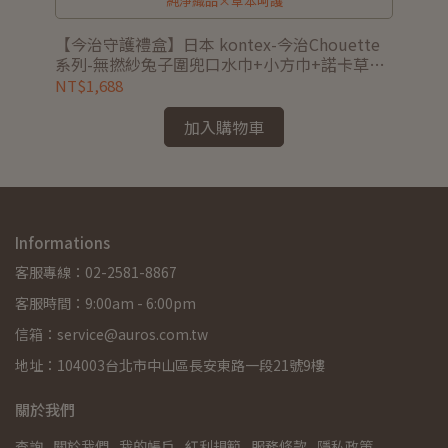
純淨織品×草本呵護
【今治守護禮盒】日本 kontex-今治Chouette
【皇
系列-無撚紗兔子圍兜口水巾+小方巾+諾卡草本
草
寶寶秀秀霜40g (附禮盒/提袋/小卡可代寫)
(
NT$1,688
NT
加入購物車
Informations
客服專線：02-2581-8867
客服時間：9:00am - 6:00pm
信箱：service@auros.com.tw
地址：104003台北市中山區長安東路一段21號9樓
關於我們
查詢
關於我們
我的帳戶
紅利規範
服務條款
隱私政策